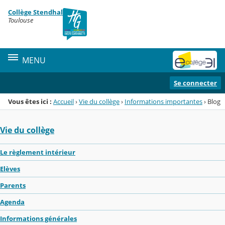
Panneau de gestion des cookies
Collège Stendhal
Menu de la rubrique
Contenu
Toulouse
MENU
Se connecter
Vous êtes ici :
Accueil
›
Vie du collège
›
Informations importantes
›
Blog
Vie du collège
Le règlement intérieur
Elèves
Parents
Agenda
Informations générales