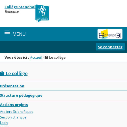
Panneau de gestion des cookies
Collège Stendhal
Menu de la rubrique
Contenu
Toulouse
MENU
Se connecter
Vous êtes ici :
Accueil
›
🏫 Le collège
🏫 Le collège
Présentation
Structure pédagogique
Actions projets
Ateliers Scientifiques
Section Bilangue
Latin