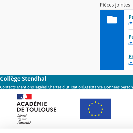
Pièces jointes
P
P
P
Collège Stendhal
Contacts
Mentions légales
Chartes d'utilisation
Assistance
Données person