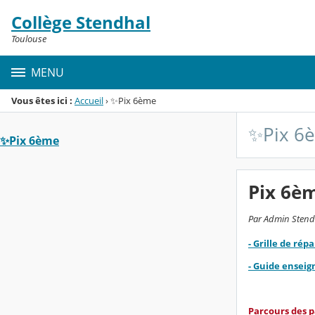
Panneau de gestion des cookies
Collège Stendhal
Menu de la rubrique
Contenu
Toulouse
MENU
Vous êtes ici :
Accueil
›
✨Pix 6ème
✨Pix 6
✨Pix 6ème
Pix 6è
Par Admin Stendh
- Grille de ré
- Guide ensei
Parcours des pa