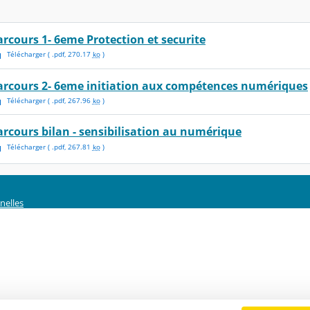
arcours 1- 6eme Protection et securite
Télécharger
( .
pdf
,
270.17
ko
)
arcours 2- 6eme initiation aux compétences numériques
Télécharger
( .
pdf
,
267.96
ko
)
arcours bilan - sensibilisation au numérique
Télécharger
( .
pdf
,
267.81
ko
)
nelles