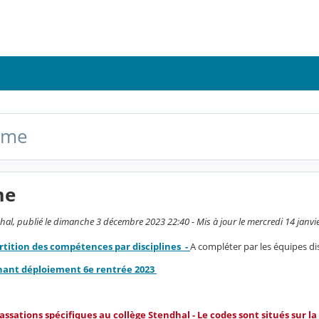
ème
me
al, publié le dimanche 3 décembre 2023 22:40 - Mis à jour le mercredi 14 janvi
partition des compétences par disciplines -
A compléter par les équipes di
gnant déploiement 6e rentrée 2023
ssations spécifiques au collège Stendhal - Le codes sont situés sur la 