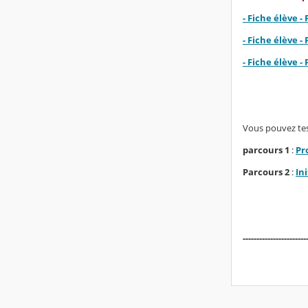
- Fiche élève -
- Fiche élève 
- Fiche élève -
Vous pouvez test
parcours 1
:
Pr
Parcours 2
:
In
-----------------------