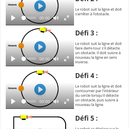
c
r
o
Le robot suit la ligne et doit
u
e
L
s'arrêter à l'obstacle.
l
L
T
00:00
e
é
e
e
c
c
m
t
p
t
Défi 3 :
u
s
r
u
é
e
c
Le robot suit la ligne et doit
r
o
faire demi-tour s'il détecte
u
e
un obstacle. Il doit suivre à
L
l
nouveau la ligne en sens
L
é
T
00:00
e
e
inverse.
e
c
c
m
t
p
t
u
Défi 4 :
s
r
u
é
e
c
r
Le robot suit la ligne et doit
o
contourner par l'intérieur
u
e
l
du cercle lorsqu'il détecte
L
é
un obstacle, puis suivre à
L
T
00:00
e
e
nouveau la ligne.
e
c
c
m
t
p
t
u
Défi 5 :
s
r
u
é
e
c
r
Le robot se déplace sur le