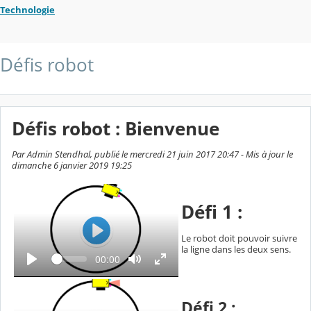
Technologie
Défis robot
Défis robot : Bienvenue
Par Admin Stendhal, publié le mercredi 21 juin 2017 20:47 - Mis à jour le
dimanche 6 janvier 2019 19:25
Défi 1 :
Le robot doit pouvoir suivre
L
la ligne dans les deux sens.
L
T
00:00
e
e
e
c
c
m
t
p
t
u
s
r
Défi 2 :
u
é
e