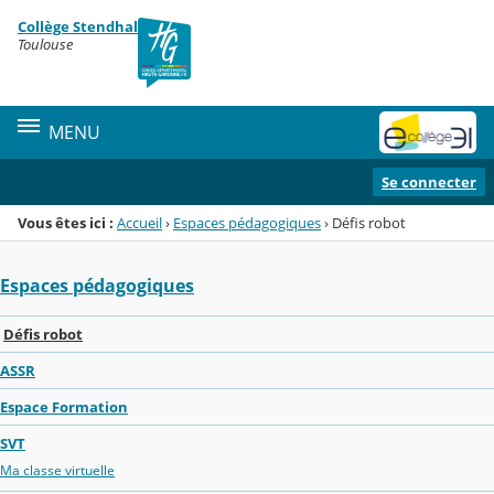
Panneau de gestion des cookies
Collège Stendhal
Menu de la rubrique
Contenu
Toulouse
MENU
Se connecter
Vous êtes ici :
Accueil
›
Espaces pédagogiques
›
Défis robot
Espaces pédagogiques
Défis robot
ASSR
Espace Formation
SVT
Ma classe virtuelle