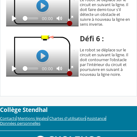
o
circuit en suivant la ligne. Il
u
e
l
doit faire demi-tour s'il
L
é
détecte un obstacle et
L
T
00:00
e
suivre à nouveau la ligne en
e
e
sens inverse.
c
c
m
t
p
t
u
s
Défi 6 :
r
u
é
e
c
r
o
Le robot se déplace sur le
u
e
circuit en suivant la ligne. Il
l
doit contourner l'obstacle
é
L
par l'intérieur du circuit et
L
T
00:00
e
poursuivre en suivant à
e
e
nouveau la ligne noire.
c
c
m
t
p
t
u
s
r
u
é
e
c
r
o
u
e
l
Collège Stendhal
é
Contacts
Mentions légales
Chartes d'utilisation
Assistance
Données personnelles