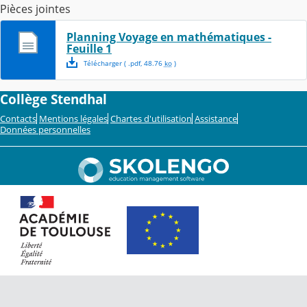
Pièces jointes
Planning Voyage en mathématiques -
Feuille 1
Télécharger
( .
pdf
,
48.76
ko
)
Collège Stendhal
Contacts
Mentions légales
Chartes d'utilisation
Assistance
Données personnelles