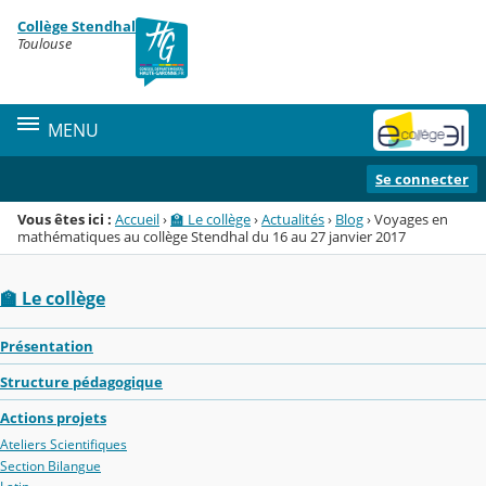
Panneau de gestion des cookies
Collège Stendhal
Menu de la rubrique
Contenu
Toulouse
MENU
Se connecter
Vous êtes ici :
Accueil
›
🏫 Le collège
›
Actualités
›
Blog
›
Voyages en
mathématiques au collège Stendhal du 16 au 27 janvier 2017
🏫 Le collège
Présentation
Structure pédagogique
Actions projets
Ateliers Scientifiques
Section Bilangue