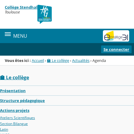
Panneau de gestion des cookies
Collège Stendhal
Menu de la rubrique
Contenu
Toulouse
MENU
Se connecter
Vous êtes ici :
Accueil
›
🏫 Le collège
›
Actualités
›
Agenda
🏫 Le collège
Présentation
Structure pédagogique
Actions projets
Ateliers Scientifiques
Section Bilangue
Latin