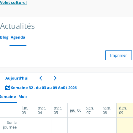
Volet culturel
Actualités
Blog
Agenda
Imprimer
Aujourd’hui
Semaine 32 - du 03 au 09 Août 2026
Semaine
Mois
lun.
mar.
mer.
ven.
sam.
dim.
jeu.
06
03
04
05
07
08
09
Sur la
journée