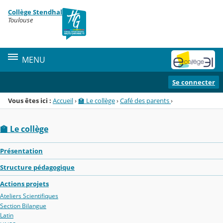
Panneau de gestion des cookies
Collège Stendhal
Menu de la rubrique
Contenu
Toulouse
MENU
Se connecter
Vous êtes ici :
Accueil
›
🏫 Le collège
›
Café des parents
›
🏫 Le collège
Présentation
Structure pédagogique
Actions projets
Ateliers Scientifiques
Section Bilangue
Latin