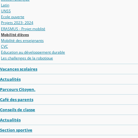
Latin
UNSS
Ecole ouverte
Projets 2023- 2024
ERASMUS - Projet moblité
Mobilité élèves
Mobilité des enseignants
CVC
Education au développement durable
Les challenges de la robotique
Vacances scolaires
Actualités
Parcours Citoyen.
Café des parents
Conseils de classe
Actualités
Section sportive