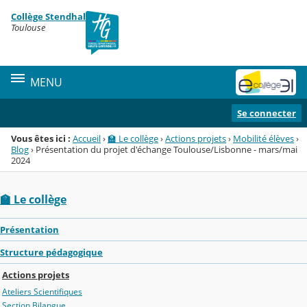
Panneau de gestion des cookies
Collège Stendhal
Menu de la rubrique
Contenu
Toulouse
MENU
Se connecter
Vous êtes ici :
Accueil
›
🏫 Le collège
›
Actions projets
›
Mobilité élèves
›
Blog
›
Présentation du projet d'échange Toulouse/Lisbonne - mars/mai
2024
🏫 Le collège
Présentation
Structure pédagogique
Actions projets
Ateliers Scientifiques
Section Bilangue