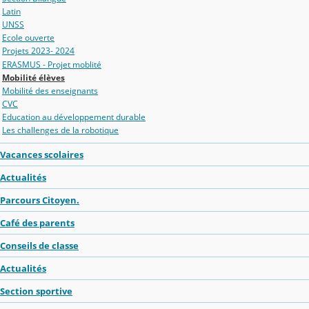
Latin
UNSS
Ecole ouverte
Projets 2023- 2024
ERASMUS - Projet moblité
Mobilité élèves
Mobilité des enseignants
CVC
Education au développement durable
Les challenges de la robotique
Vacances scolaires
Actualités
Parcours Citoyen.
Café des parents
Conseils de classe
Actualités
Section sportive