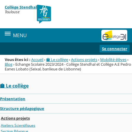
Panneau de gestion des cookies
Collège Stendhal
Menu de la rubrique
Contenu
Toulouse
MENU
Se connecter
Vous êtes ici :
Accueil
›
🏫 Le collège
›
Actions projets
›
Mobilité élèves
›
Blog
›
Echange Scolaire 2023/2024 - Collège Stendhal et Collège A.E Pedro
Eanes Lobato (Seixal, banlieue de Lisbonne)
🏫 Le collège
Présentation
Structure pédagogique
Actions projets
Ateliers Scientifiques
Section Bilangue