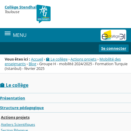
Panneau de gestion des cookies
Collège Stendhal
Menu de la rubrique
Contenu
Toulouse
MENU
Se connecter
Vous êtes ici :
Accueil
›
🏫 Le collège
›
Actions projets
›
Mobilité des
enseignants
›
Blog
›
Groupe H - mobilité 2024/2025 - Formation Turquie
(Istanbul) - février 2025
🏫 Le collège
Présentation
Structure pédagogique
Actions projets
Ateliers Scientifiques
Section Bilangue