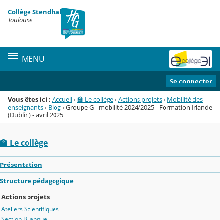
Panneau de gestion des cookies
Collège Stendhal
Menu de la rubrique
Contenu
Toulouse
MENU
Se connecter
Vous êtes ici :
Accueil
›
🏫 Le collège
›
Actions projets
›
Mobilité des
enseignants
›
Blog
›
Groupe G - mobilité 2024/2025 - Formation Irlande
(Dublin) - avril 2025
🏫 Le collège
Présentation
Structure pédagogique
Actions projets
Ateliers Scientifiques
Section Bilangue