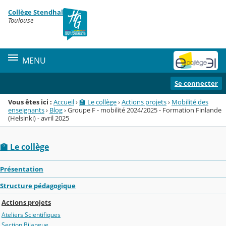
Panneau de gestion des cookies
Collège Stendhal
Menu de la rubrique
Contenu
Toulouse
MENU
Se connecter
Vous êtes ici :
Accueil
›
🏫 Le collège
›
Actions projets
›
Mobilité des
enseignants
›
Blog
›
Groupe F - mobilité 2024/2025 - Formation Finlande
(Helsinki) - avril 2025
🏫 Le collège
Présentation
Structure pédagogique
Actions projets
Ateliers Scientifiques
Section Bilangue