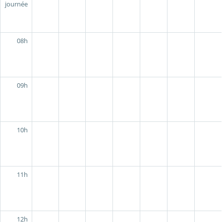
journée
08h
09h
10h
11h
12h