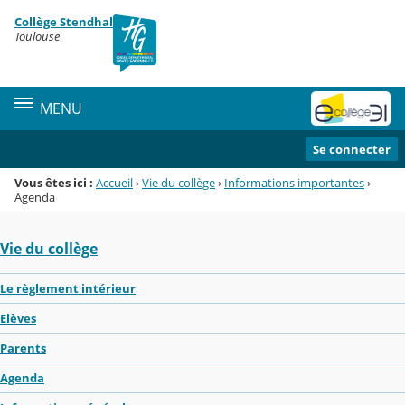
Panneau de gestion des cookies
Collège Stendhal
Menu de la rubrique
Contenu
Toulouse
MENU
Se connecter
Vous êtes ici :
Accueil
›
Vie du collège
›
Informations importantes
›
Agenda
Vie du collège
Le règlement intérieur
Elèves
Parents
Agenda