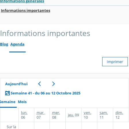
Informations générales
Informations importantes
Informations importantes
Blog
Agenda
Imprimer
Aujourd’hui
Semaine 41 - du 06 au 12 Octobre 2025
Semaine
Mois
lun.
mar.
mer.
ven.
sam.
dim.
jeu.
09
06
07
08
10
11
12
Sur la